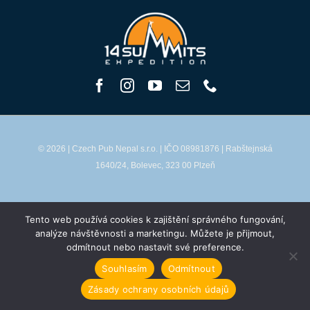
© 2026 | Czech Pub Nepal s.r.o. | IČO 08981876 | Rabštejnská
1640/24, Bolevec, 323 00 Plzeň
Zásady ochrany osobních údajů
Tento web používá cookies k zajištění správného fungování,
analýze návštěvnosti a marketingu. Můžete je přijmout,
Všeobecné obchodní podmínky
odmítnout nebo nastavit své preference.
Souhlasím
Odmítnout
Zásady ochrany osobních údajů